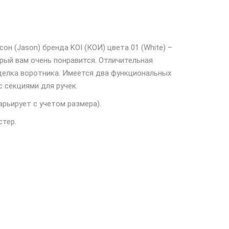
н (Jason) бренда KOI (КОИ) цвета 01 (White) –
рый вам очень понравится. Отличительная
делка воротника. Имеется два функциональных
с секциями для ручек.
арьирует с учетом размера).
стер.